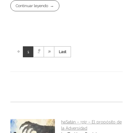
Continuar leyendo
1
2
Last
haSatán – שָׂטָן – El propósito de
la Adversidad