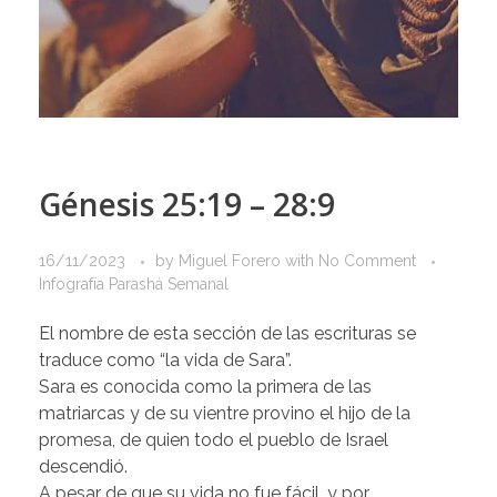
Génesis 25:19 – 28:9
16/11/2023
by
Miguel Forero
with
No Comment
Infografía Parashá Semanal
El nombre de esta sección de las escrituras se
traduce como “la vida de Sara”.
Sara es conocida como la primera de las
matriarcas y de su vientre provino el hijo de la
promesa, de quien todo el pueblo de Israel
descendió.
A pesar de que su vida no fue fácil, y por