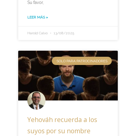
Su favor,
LEER MÁS »
Harold Calvo
13/08/2025
SOLO PARA PATROCINADORES
Yehováh recuerda a los
suyos por su nombre