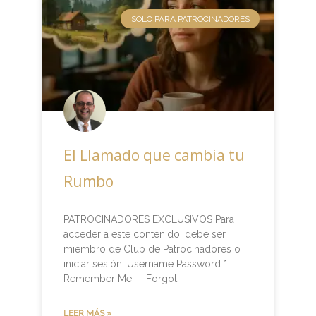
SOLO PARA PATROCINADORES
El Llamado que cambia tu
Rumbo
PATROCINADORES EXCLUSIVOS Para
acceder a este contenido, debe ser
miembro de Club de Patrocinadores o
iniciar sesión. Username Password *
Remember Me Forgot
LEER MÁS »