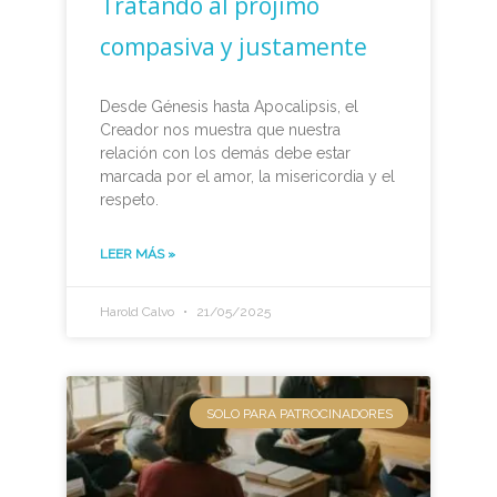
Tratando al prójimo
compasiva y justamente
Desde Génesis hasta Apocalipsis, el
Creador nos muestra que nuestra
relación con los demás debe estar
marcada por el amor, la misericordia y el
respeto.
LEER MÁS »
Harold Calvo
21/05/2025
SOLO PARA PATROCINADORES