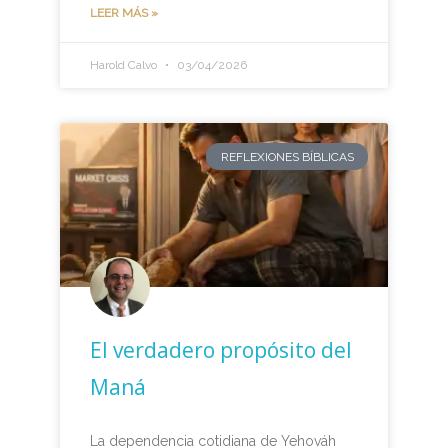
LEER MÁS »
Harold Calvo
03/04/2026
REFLEXIONES BÍBLICAS
El verdadero propósito del
Maná
La dependencia cotidiana de Yehováh