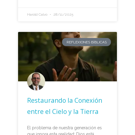
Harold Calvo
28/11/2025
REFLEXIONES BÍBLICAS
Restaurando la Conexión
entre el Cielo y la Tierra
El problema de nuestra generación es
que ignora esta realidad: Dios está