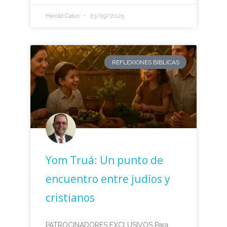
Harold Calvo
23/09/2025
REFLEXIONES BÍBLICAS
Yom Truá: Un punto de
encuentro entre judíos y
cristianos
PATROCINADORES EXCLUSIVOS Para