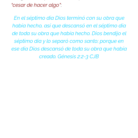
“cesar de hacer algo”
:
En el séptimo día Dios terminó con su obra que
había hecho, así que descansó en el séptimo día
de toda su obra que había hecho. Dios bendijo el
séptimo día y lo separó como santo; porque en
ese día Dios descansó de toda su obra que había
creado. Génesis 2:2-3 CJB
Yehováh nuestro Creador, cesó de crear y
apartó (santificó) ese día, es decir que lo
consideró diferente de los demás. Tampoco se
nos dice que hizo Él a lo largo del día, ni se nos
instruye respecto a lo que debemos hacer; pues
al fin y al cabo se trata de
“dejar de hacer”
.
Este es un día para
compartir con Yehováh
,
tomando tiempo para ir a Su Palabra, sin afanes
ni interrupciones (de las redes sociales, de los