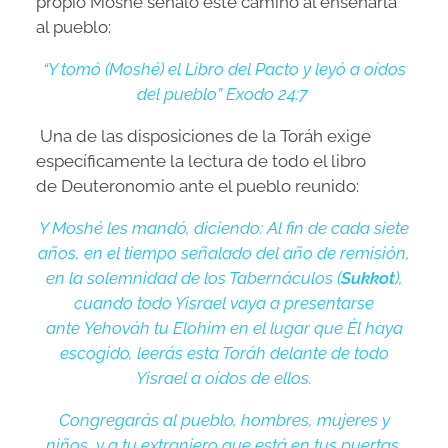
propio Moshé señaló este camino al enseñarla
al pueblo:
“Y tomó (Moshé) el Libro del Pacto y leyó a oídos
del pueblo” Exodo 24:7
Una de las disposiciones de la Toráh exige
específicamente la lectura de todo el libro
de Deuteronomio ante el pueblo reunido:
Y Moshé les mandó, diciendo: Al fin de cada siete
años, en el tiempo señalado del año de remisión,
en la
solemnidad
de los Tabernáculos (
Sukkot
),
cuando todo Yisrael vaya a presentarse
ante Yehováh tu Elohim en el lugar que Él haya
escogido, leerás esta Toráh delante de todo
Yisrael a oídos de ellos.
Congregarás al pueblo, hombres, mujeres y
niños, y a tu extranjero que está en tus puertas,