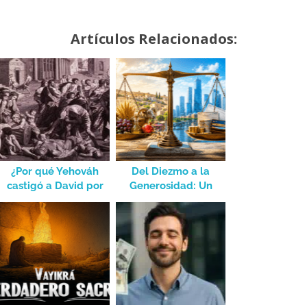
Artículos Relacionados:
¿Por qué Yehováh
Del Diezmo a la
castigó a David por
Generosidad: Un
hacer el censo?
Cambio de Enfoque