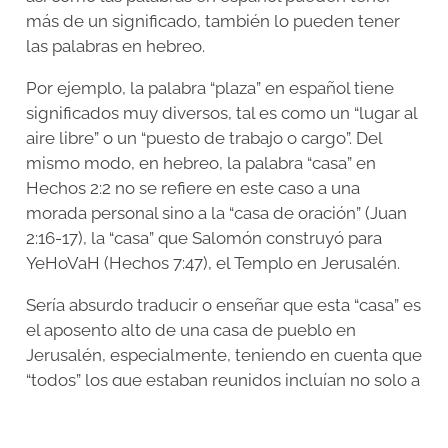
más de un significado, también lo pueden tener
las palabras en hebreo.
Por ejemplo, la palabra “plaza” en español tiene
significados muy diversos, tal es como un “lugar al
aire libre” o un “puesto de trabajo o cargo”. Del
mismo modo, en hebreo, la palabra “casa” en
Hechos 2:2 no se refiere en este caso a una
morada personal sino a la “casa de oración” (Juan
2:16-17), la “casa” que Salomón construyó para
YeHoVaH (Hechos 7:47), el Templo en Jerusalén.
Sería absurdo traducir o enseñar que esta “casa” es
el aposento alto de una casa de pueblo en
Jerusalén, especialmente, teniendo en cuenta que
“todos” los que estaban reunidos incluían no solo a
los apóstoles, sino a miles de discípulos de Galilea
que habían venido a Jerusalén para la Fiesta de