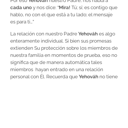
​Por eso
Yehováh
nuestro Padre, nos habla a
cada uno
y nos dice: “
Mira!
Tú; sí; es contigo que
hablo, no con el que está a tu lado; el mensaje
es para ti…”
​La relación con nuestro Padre
Yehováh
es algo
enteramente individual. Si bien sus promesas
extienden Su protección sobre los miembros de
nuestra familia en momentos de prueba, eso no
significa que de manera automática tales
miembros hayan entrado en una relación
personal con Él. Recuerda que
Yehováh
no tiene
nietos, ni sobrinos, ni primos, sino solo hijos! Por
tanto cada uno de nosotros deberá, en algún
momento de la vida, hacer un alto y enfrentarse
a esa decisión crucial.
Entonces lo que dice la Toráh,
es para cada uno
de nosotros
. No es
“para los judíos”
solamente,