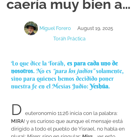
caería muy bien a…
Miguel Forero
August 19, 2025
Toráh Práctica
Lo que dice la Toráh,
es para cada uno de
nosotros
. No es
“para los judíos”
solamente,
sino para quienes hemos decidido poner
nuestra fe en el Mesías Judío:
Yeshúa
.
D
euteronomio 11:26 inicia con la palabra:
MIRA
! y es curioso que aunque el mensaje está
dirigido a todo el pueblo de Yisrael, no habla en
plural:
Miren
: sino en singular:
Mira
… ¿es esto