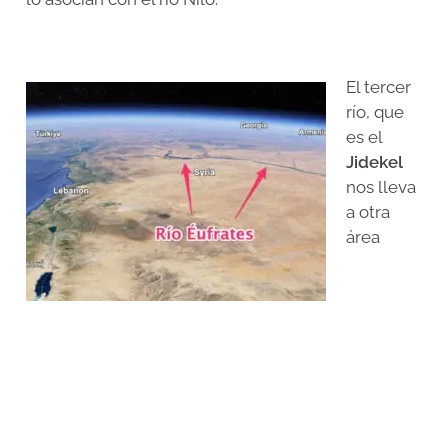
El tercer
río, que
es el
Jidekel
nos lleva
a otra
área
geográfica que es Asiria. La LXX traduce este río
como el
Tigris
, que se va a relacionar con el cuarto