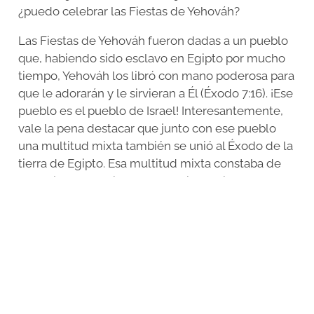
¿puedo celebrar las Fiestas de Yehováh?
Las Fiestas de Yehováh fueron dadas a un pueblo
que, habiendo sido esclavo en Egipto por mucho
tiempo, Yehováh los libró con mano poderosa para
que le adorarán y le sirvieran a Él (Éxodo 7:16). ¡Ese
pueblo es el pueblo de Israel! Interesantemente,
vale la pena destacar que junto con ese pueblo
una multitud mixta también se unió al Éxodo de la
tierra de Egipto. Esa multitud mixta constaba de
extranjeros que vieron las manifestaciones y los
juicios justos que Yehováh hizo en Egipto y decidió
salir juntamente con Israel.
¿Debo celebrar las fiestas de Yehováh?
¿debían
los extranjeros celebrar las Fiestas? Los
extranjeros tenían el privilegio de celebrar las
fiestas, ellos estaban invitados. La misma ley