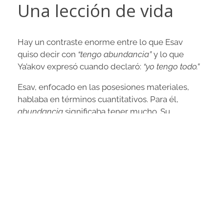
Una lección de vida
Hay un contraste enorme entre lo que Esav
quiso decir con
“tengo abundancia”
y lo que
Ya’akov expresó cuando declaró:
“yo tengo todo.”
Esav, enfocado en las posesiones materiales,
hablaba en términos cuantitativos. Para él,
abundancia
significaba tener mucho. Su
identidad dependía de lo que poseía. Si algún
día perdía sus bienes, sentía que ya no tendría
nada.
Ya’akov, sin embargo —rodeado de su familia y
consciente del favor de Yehovah— podía decir
con certeza:
“Yo tengo todo.”
Porque lo esencial —vida, salud, familia,