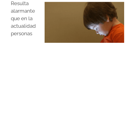
Resulta
alarmante
que en la
actualidad
personas
desconocidas, ajenas al entorno familiar, estén
modelando el carácter, las prioridades, los
valores y otros aspectos de nuestros hijos. Esto
es especialmente preocupante porque, aunque
los influencers usen expresiones cariñosas
como “mi gente”, “les amo”, “besitos”, etc., estas