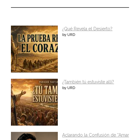
¿Qué Revela el Desierto?
by URD
¿También tú estuviste allí?
by URD
Aclarando la Confusión de “Amar