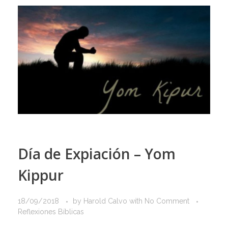
Día de Expiación – Yom
Kippur
18/09/2018
by
Harold Calvo
with
No Comment
Reflexiones Bíblicas