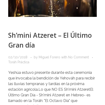
Sh’mini Atzeret – El Último
Gran día
02/10/2018
by
Miguel Forero
with
No Comment
Toráh Práctica
Yeshúa estuvo presente durante esta ceremonia
que invocaba la bendición de Yehováh para recibir
las lluvias tempranas y tardías en la próxima
estación agrícola.Lo que NO ES Sh'mini AtzeretEl
Último Gran Día - Sh'mini Atzeret en Hebreo- es
llamado en la Toráh: "El Octavo Día" que