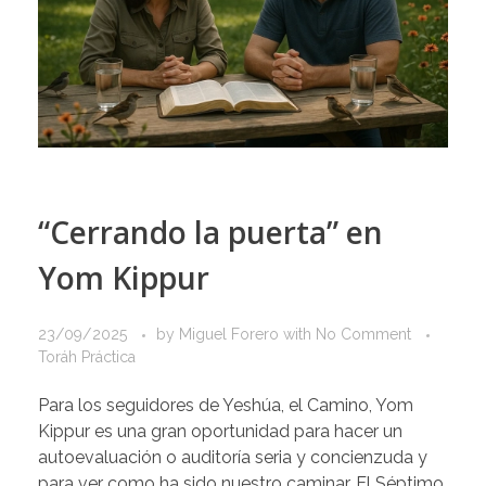
“Cerrando la puerta” en
Yom Kippur
23/09/2025
by
Miguel Forero
with
No Comment
Toráh Práctica
Para los seguidores de Yeshúa, el Camino, Yom
Kippur es una gran oportunidad para hacer un
autoevaluación o auditoría seria y concienzuda y
para ver como ha sido nuestro caminar. El Séptimo