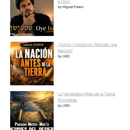
a Dios”
by Miguel Forero
¿Cómo Construye Yehováh una
Nación?
by URD
La Verdadera Meta de la Tierra
Prometida
by URD