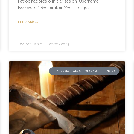
Patrocinadores o iniciar sesión. Username
Password * Remember Me Forgot
LEER MÁS »
Tzvi ben Daniel
26/01/2023
HISTORIA - ARQUEOLOGÍA - HEBREO