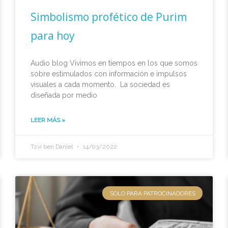
Simbolismo profético de Purim
para hoy
Audio blog Vivimos en tiempos en los que somos
sobre estimulados con información e impulsos
visuales a cada momento. La sociedad es
diseñada por medio
LEER MÁS »
Tzvi ben Daniel
14/03/2022
SOLO PARA PATROCINADORES