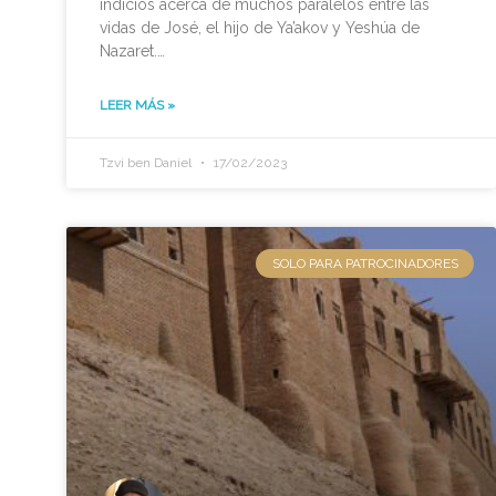
indicios acerca de muchos paralelos entre las
vidas de José, el hijo de Ya’akov y Yeshúa de
Nazaret.
A continuación veremos las más llamativas.
Te invito a que abras las Escrituras para buscar los
LEER MÁS »
siguientes pasajes para estudiarlos y compararlos
con aún más profundidad.
Tzvi ben Daniel
17/02/2023
SOLO PARA PATROCINADORES