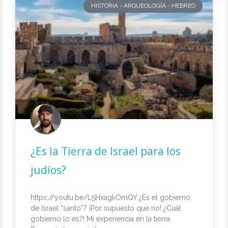
HISTORIA - ARQUEOLOGÍA - HEBREO
¿Es la Tierra de Israel para los
judíos?
https://youtu.be/L5HxagkOmQY ¿Es el gobierno
de Israel “santo”? ¡Por supuesto que no! ¿Cuál
gobierno lo es?! Mi experiencia en la tierra