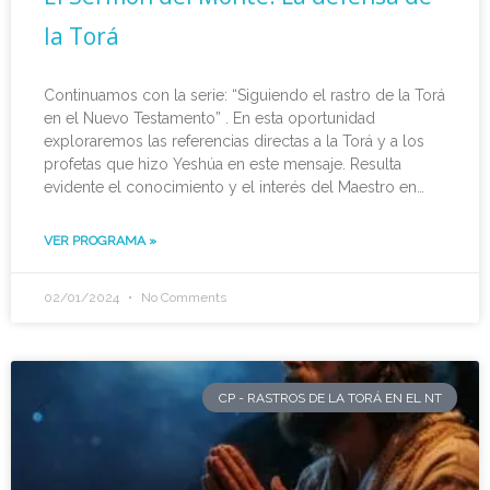
la Torá
Continuamos con la serie: “Siguiendo el rastro de la Torá
en el Nuevo Testamento” . En esta oportunidad
exploraremos las referencias directas a la Torá y a los
profetas que hizo Yeshúa en este mensaje. Resulta
evidente el conocimiento y el interés del Maestro en
que sus seguidores entendieran de manera más clara
las verdades del Reino.
VER PROGRAMA »
02/01/2024
No Comments
CP - RASTROS DE LA TORÁ EN EL NT