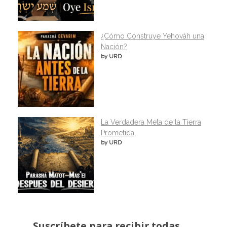
¿Cómo Construye Yehováh una
Nación?
by URD
La Verdadera Meta de la Tierra
Prometida
by URD
Suscríbete para recibir todas