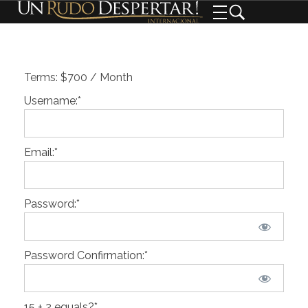
Terms:
$700 / Month
Username:*
Email:*
Password:*
Password Confirmation:*
15 + 2 equals?
*