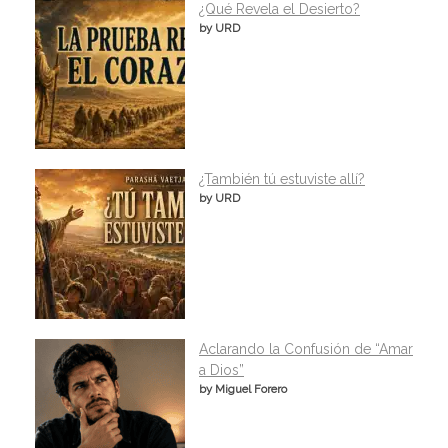
¿Qué Revela el Desierto?
by URD
¿También tú estuviste allí?
by URD
Aclarando la Confusión de “Amar
a Dios”
by Miguel Forero