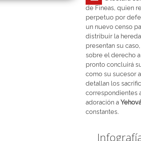
de Fineas, quien r
perpetuo por defen
un nuevo censo par
distribuir la hered
presentan su caso
sobre el derecho a
pronto concluirá s
como su sucesor an
detallan los sacrif
correspondientes a
adoración a
Yehov
constantes.
Infografí