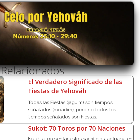
s Relacionados
El Verdadero Significado de las
Fiestas de Yehováh
Todas las Fiestas (jaguim) son tiempos
señalados (mo’adim), pero no todos los
tiempos señalados son Fiestas.
Sukot: 70 Toros por 70 Naciones
Israel, al presentar estos sacrificios, actuaba en