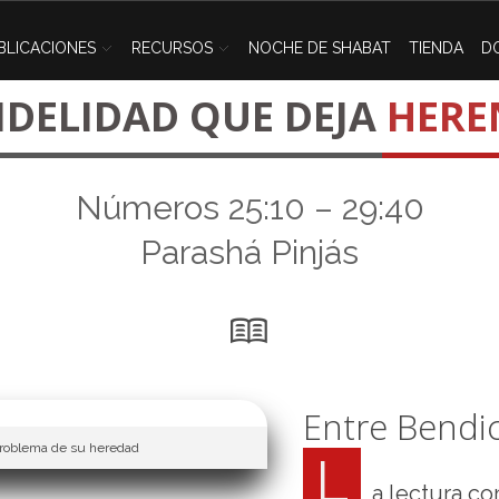
BLICACIONES
RECURSOS
NOCHE DE SHABAT
TIENDA
D
FIDELIDAD QUE DEJA
HERE
Números 25:10 – 29:40
Parashá Pinjás
Entre Bendi
problema de su heredad
L
a lectura co