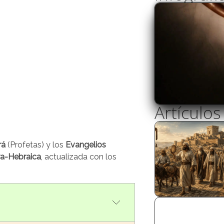
Artículo
rá
(Profetas) y los
Evangelios
ra-Hebraica
, actualizada con los