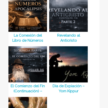
La Conexión del
Revelando al
Libro de Números
Anticristo
con el Apocalipsis
(Continuación) –
Episodio 4
Serie Eventos del Fin
El Comienzo del Fin
Día de Expiación –
(Continuación) –
Yom Kippur
Episodio 6
Serie Eventos del Fin