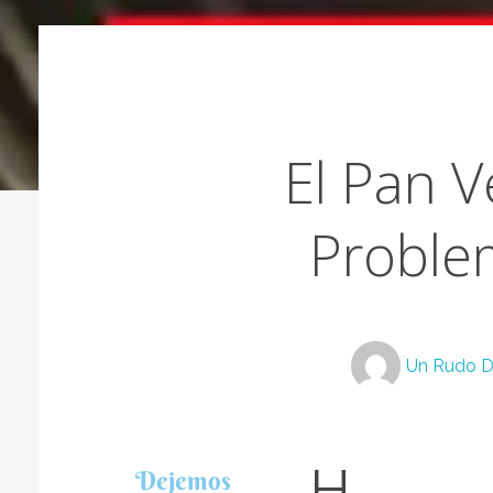
El Pan V
Problem
Un Rudo D
H
Dejemos