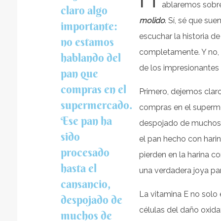
ablaremos sobre
claro algo
molido
. Sí, sé que su
importante:
escuchar la historia d
no estamos
completamente. Y no, n
hablando del
de los impresionantes 
pan que
compras en el
Primero, dejemos clar
supermercado.
compras en el superme
Ese pan ha
despojado de muchos d
sido
el pan hecho con hari
procesado
pierden en la harina co
hasta el
una verdadera joya pa
cansancio,
La vitamina E no solo 
despojado de
células del daño oxida
muchos de