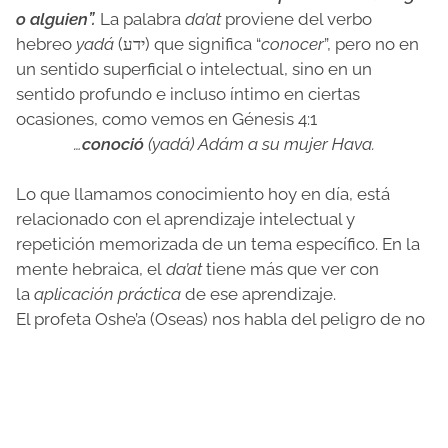
o alguien”.
La palabra
da’at
proviene del verbo
hebreo
yadá
(ידע) que significa “
conocer
”, pero no en
un sentido superficial o intelectual, sino en un
sentido profundo e incluso íntimo en ciertas
ocasiones, como vemos en Génesis 4:1
…
conoció
(yadá) Adám a su mujer Hava.
Lo que llamamos conocimiento hoy en día, está
relacionado con el aprendizaje intelectual y
repetición memorizada de un tema específico. En la
mente hebraica, el
da’at
tiene más que ver con
la
aplicación práctica
de ese aprendizaje.
El profeta Oshe’a (Oseas) nos habla del peligro de no
tener este tipo de conocimiento:
Mi pueblo fue destruido, porque le faltó conocimiento
(da’at). Por cuanto desechaste el conocimiento (da’at),
yo te echaré del sacerdocio; y porque olvidaste la ley
(Toráh) de tu Dios, también yo me olvidaré de tus hijos.