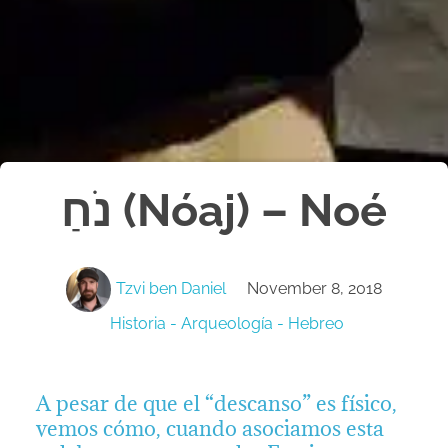
נֹחַ (Nóaj) – Noé
Tzvi ben Daniel
November 8, 2018
Historia - Arqueología - Hebreo
A pesar de que el “descanso” es físico,
vemos cómo, cuando asociamos esta