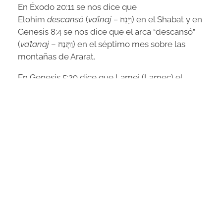
En Éxodo 20:11 se nos dice que
Elohim
descansó
(
va’inaj –
וַיָּנַח
) en el Shabat y en
Genesis 8:4 se nos dice que el arca “descansó”
(
va’tanaj
–
וַתָּנַח
) en el séptimo mes sobre las
montañas de Ararat.
En Genesis 5:29 dice que Lamej (Lamec) el
padre de Nóaj, nombro así a su hijo con la
esperanza de que él “
nos
aliviará
de nuestras
obras y del trabajo de nuestras manos”.
De las
palabras
nos aliviará
(ie
n
a
j
menu –
יְנַחֲמֵנוּ
) es que
proviene originalmente el nombre Nóaj.
Hay un hermoso versículo en hebreo en
Genesis 6:8, en donde se nos dice que
“
Nóaj
halló
gracia
ante los ojos de Yehováh”. La
palabra para “gracia” es
jen
(
חן
), que son las
mismas dos letras de la palabra Nóaj, pero al
revés. Tan solo una de las perlas de esta