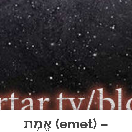
אֱמֶת (emet) –