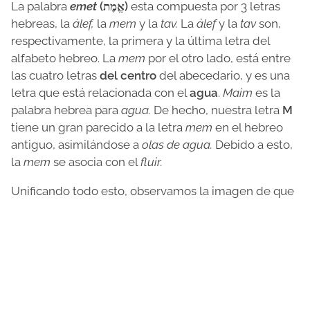
La palabra
emet
(
אֱמֶת
)
esta compuesta por 3 letras
hebreas, la
álef,
la
mem
y la
tav.
La
álef
y la
tav
son,
respectivamente, la primera y la última letra del
alfabeto hebreo. La
mem
por el otro lado, está entre
las cuatro letras
del centro
del abecedario, y es una
letra que está relacionada con el
agua
.
Maim
es la
palabra hebrea para
agua.
De hecho, nuestra letra
M
tiene un gran parecido a la letra
mem
en el hebreo
antiguo, asimilándose a
olas de agua.
Debido a esto,
la
mem
se asocia con el
fluir.
Unificando todo esto, observamos la imagen de que
la
verdad
(
emet
), incluye el
comienzo, “fluyendo”
hasta
el
final.
Muchos no saben que la palabra
emet
esta
relacionada también con la raíz del verbo
amán
, que
es de donde proviene la famosa palabra
amén
, con
la cual “sellamos” nuestras oraciones. Debido a esto,