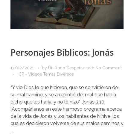
Personajes Bíblicos: Jonás
17/02/2021
by
Un Rudo Despertar
with
No Comment
CP - Videos Temas Diversos
“Y vio Dios lo que hicieron, que se convirtieron de
su mal camino; y se arrepintió del mal que había
dicho que les haría, y no lo hizo” Jonás 3:10.
¡Acompáñenos en este hermoso programa acerca
de la vida de Jonás y los habitantes de Nínive, los
cuales decidieron volverse de sus malos caminos y
...