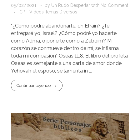
05/02/2021
by
Un Rudo Despertar
with
No Comment
CP - Videos Temas Diversos
“¿Cómo podré abandonarte, oh Efraín? ¿Te
entregaré yo, Israel? ¿Cómo podré yo hacerte
como Adma, o ponerte como a Zeboim? Mi
corazón se conmueve dentro de mí, se inflama
toda mi compasión” Oseas 11:8. El libro del profeta
Oseas es semejante a una carta de amor, donde
Yehováh el esposo, se lamenta in ...
Continuar leyendo