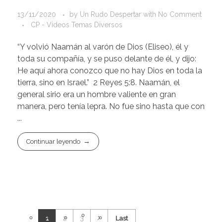
13/11/2020
by
Un Rudo Despertar
with
No Comment
CP - Videos Temas Diversos
“Y volvió Naamán al varón de Dios (Eliseo), él y
toda su compañía, y se puso delante de él, y dijo:
He aquí ahora conozco que no hay Dios en toda la
tierra, sino en Israel.” 2 Reyes 5:8. Naamán, el
general sirio era un hombre valiente en gran
manera, pero tenía lepra. No fue sino hasta que con
...
Continuar leyendo
1
2
3
Last