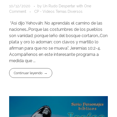
10/12/2020
by
Un Rudo Despertar
with
One
Comment
CP - Videos Temas Diversos
“Así dijo Yehováh: No aprendáis el camino de las
naciones…Porque las costumbres de los pueblos
son vanidad; porque leño del bosque cortaron…Con
plata y oro lo adornan; con clavos y martillo lo
afirman para que no se mueva”. Jeremías 10:2-4.
Acompáñenos en este interesante programa a
medida que ...
Continuar leyendo