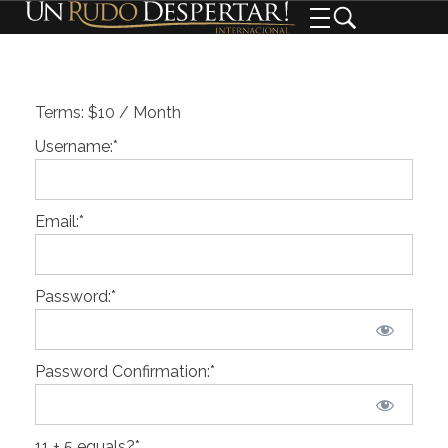
Terms:
$10 / Month
Username:*
Email:*
Password:*
Password Confirmation:*
11 + 5 equals?
*