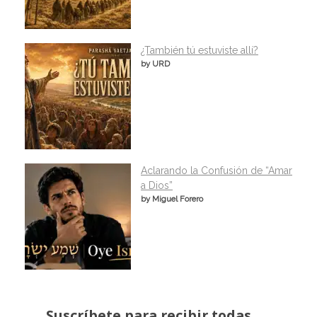
¿También tú estuviste allí?
by URD
Aclarando la Confusión de “Amar
a Dios”
by Miguel Forero
Suscríbete para recibir todas