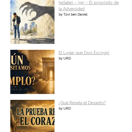
haSatán – שָׂטָן – El propósito de
la Adversidad
by Tzvi ben Daniel
El Lugar que Dios Escogió
by URD
¿Qué Revela el Desierto?
by URD