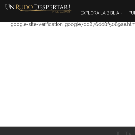
EXPLORA LA BIBLIA
PU
google-site-verification: google7dd876dd8f5089ae.ht