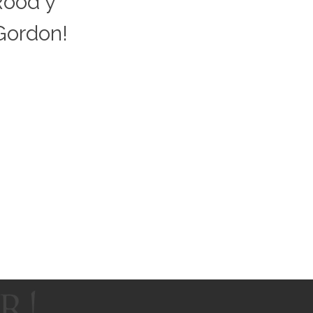
Rood y
ordon!​