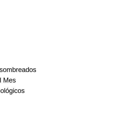
h sombreados
el Mes
ológicos