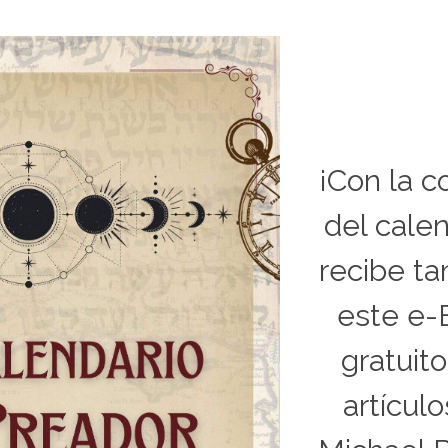
¡Con la 
del calen
recibe t
este e-
gratuit
artícul