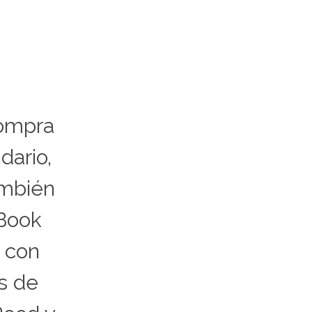
compra
dario,
ambién
Book
o con
os de