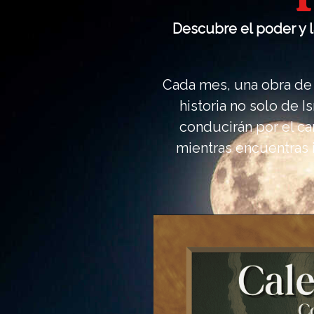
Cale
Descubre el poder y la
Hebreo
Cada mes, una obra de 
202
historia no solo de 
conducirán por el ca
mientras encuentras i
Dispon