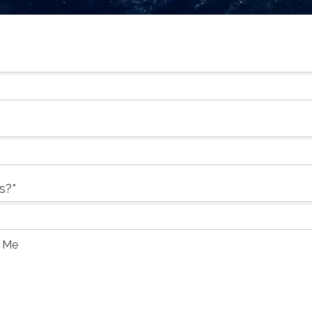
ls?
*
 Me